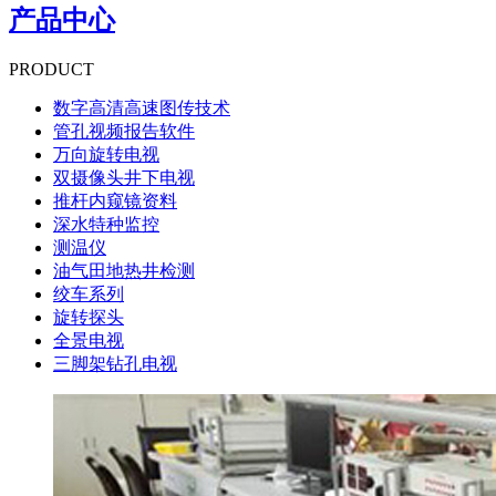
产品中心
PRODUCT
数字高清高速图传技术
管孔视频报告软件
万向旋转电视
双摄像头井下电视
推杆内窥镜资料
深水特种监控
测温仪
油气田地热井检测
绞车系列
旋转探头
全景电视
三脚架钻孔电视