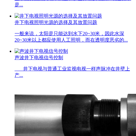
是...
井下电视照明光源的选择及其放置问题
一般来说，太阳是只能达到水下20~30米，因此水深
20~30米以上都应使用人工照明，而在透明度恶劣的...
声波井下电视信号控制
井下电视与普通工业监视电视一样声脉冲在井壁上
产...