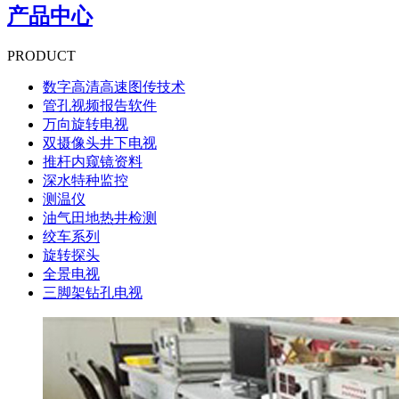
产品中心
PRODUCT
数字高清高速图传技术
管孔视频报告软件
万向旋转电视
双摄像头井下电视
推杆内窥镜资料
深水特种监控
测温仪
油气田地热井检测
绞车系列
旋转探头
全景电视
三脚架钻孔电视