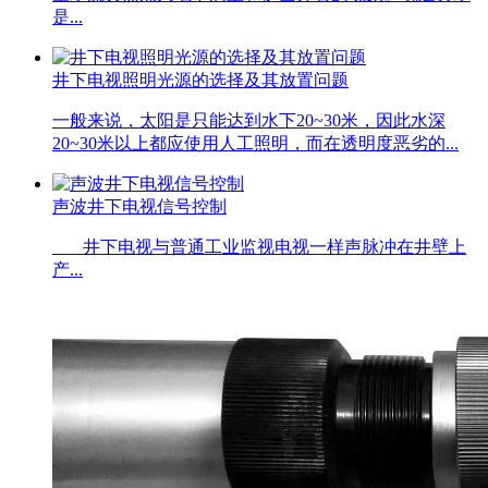
是...
井下电视照明光源的选择及其放置问题
一般来说，太阳是只能达到水下20~30米，因此水深
20~30米以上都应使用人工照明，而在透明度恶劣的...
声波井下电视信号控制
井下电视与普通工业监视电视一样声脉冲在井壁上
产...