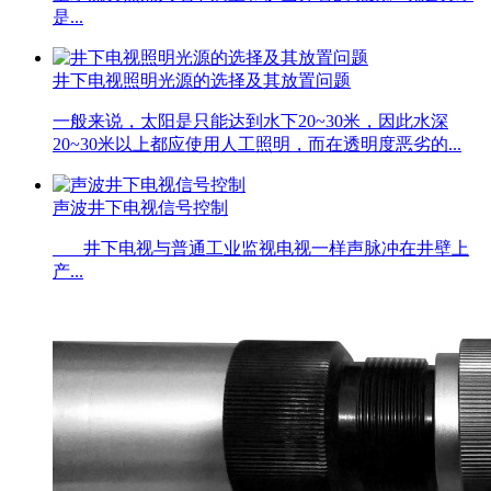
是...
井下电视照明光源的选择及其放置问题
一般来说，太阳是只能达到水下20~30米，因此水深
20~30米以上都应使用人工照明，而在透明度恶劣的...
声波井下电视信号控制
井下电视与普通工业监视电视一样声脉冲在井壁上
产...