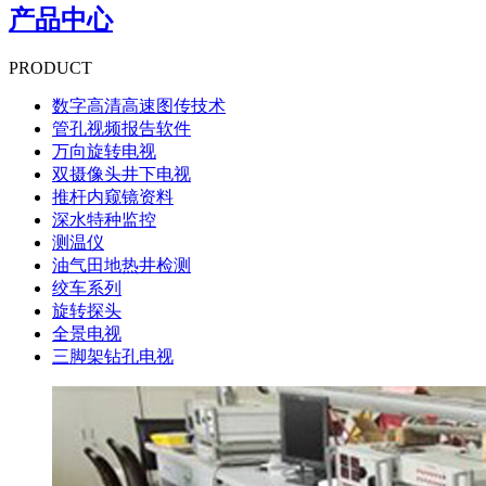
产品中心
PRODUCT
数字高清高速图传技术
管孔视频报告软件
万向旋转电视
双摄像头井下电视
推杆内窥镜资料
深水特种监控
测温仪
油气田地热井检测
绞车系列
旋转探头
全景电视
三脚架钻孔电视