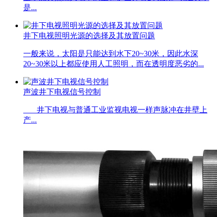
是...
井下电视照明光源的选择及其放置问题
一般来说，太阳是只能达到水下20~30米，因此水深
20~30米以上都应使用人工照明，而在透明度恶劣的...
声波井下电视信号控制
井下电视与普通工业监视电视一样声脉冲在井壁上
产...