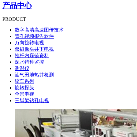
产品中心
PRODUCT
数字高清高速图传技术
管孔视频报告软件
万向旋转电视
双摄像头井下电视
推杆内窥镜资料
深水特种监控
测温仪
油气田地热井检测
绞车系列
旋转探头
全景电视
三脚架钻孔电视