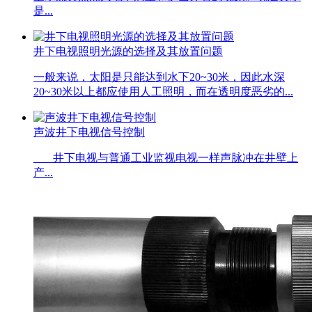
是...
井下电视照明光源的选择及其放置问题
一般来说，太阳是只能达到水下20~30米，因此水深
20~30米以上都应使用人工照明，而在透明度恶劣的...
声波井下电视信号控制
井下电视与普通工业监视电视一样声脉冲在井壁上
产...