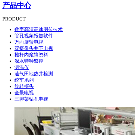
产品中心
PRODUCT
数字高清高速图传技术
管孔视频报告软件
万向旋转电视
双摄像头井下电视
推杆内窥镜资料
深水特种监控
测温仪
油气田地热井检测
绞车系列
旋转探头
全景电视
三脚架钻孔电视