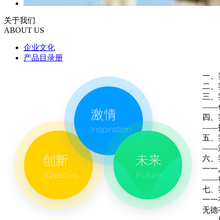
关于我们
ABOUT US
企业文化
产品目录册
一、
二、
三、
——
四、
——
五、
——
六、
一一
——
七、
一一
无德