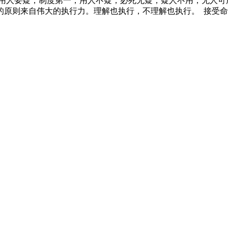
用人要疑，制度第一；用人不疑，必死无疑；疑人不用，无人
的原则来自伟大的执行力。理解也执行，不理解也执行。 接受命