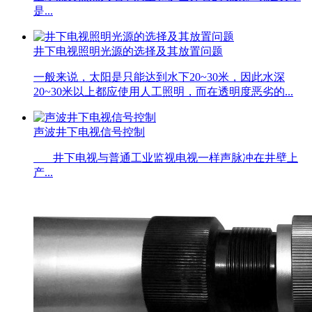
是...
井下电视照明光源的选择及其放置问题
一般来说，太阳是只能达到水下20~30米，因此水深
20~30米以上都应使用人工照明，而在透明度恶劣的...
声波井下电视信号控制
井下电视与普通工业监视电视一样声脉冲在井壁上
产...