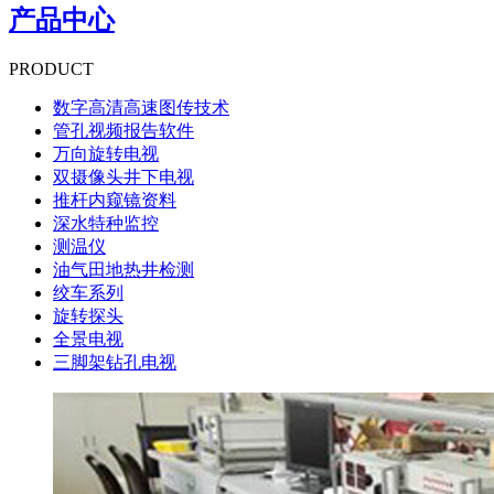
产品中心
PRODUCT
数字高清高速图传技术
管孔视频报告软件
万向旋转电视
双摄像头井下电视
推杆内窥镜资料
深水特种监控
测温仪
油气田地热井检测
绞车系列
旋转探头
全景电视
三脚架钻孔电视